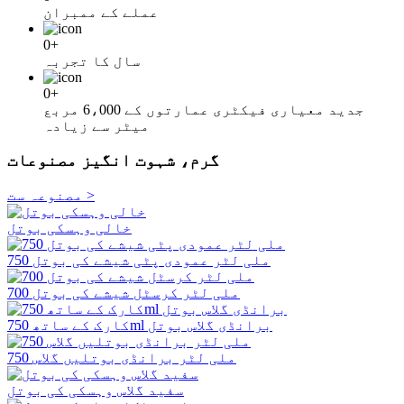
عملے کے ممبران
0
+
سال کا تجربہ
0
+
جدید معیاری فیکٹری عمارتوں کے 6،000 مربع
میٹر سے زیادہ
گرم، شہوت انگیز مصنوعات
مصنوعہ ست >
خالی وہسکی بوتل
750 ملی لٹر عمودی پٹی شیشے کی بوتل
700 ملی لٹر کرسٹل شیشے کی بوتل
کارک کے ساتھ 750ml برانڈی گلاس بوتل
750 ملی لٹر برانڈی بوتلیں گلاس
سفید گلاس وہسکی کی بوتل