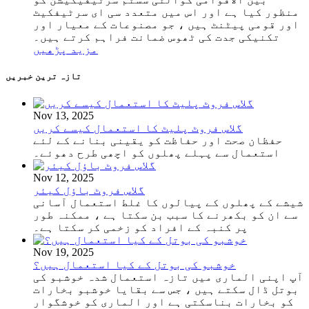
منظور کیا ہے اور اس میں متعدد سی ای سرٹیفکیٹ
اور قومی پیٹنٹ ہیں ، جو مصنوعات کے معیار اور
تکنیکی جدت کی ٹھوس ضمانت فراہم کرتے ہیں۔
مزید پڑھیں
تازہ ترین خبریں
Nov 13, 2025
گلاس فروٹ پلیٹ کا استعمال کیسے کریں
حفظان صحت اور حفاظت کو یقینی بنانے کے لئے
استعمال سے پہلے پھلوں کو اچھی طرح دھوئے۔
Nov 12, 2025
گلاس فروٹ باؤل کیئر
شیشے کے پھلوں کے پیالوں کا غلط استعمال آسانی
سے ان کو بکھرنے کا سبب بن سکتا ہے ، ممکنہ طور
پر کنبہ کے افراد کو زخمی کر سکتا ہے۔
Nov 19, 2025
خوشبو کی بوتل کے کیا استعمال ہیں؟
آپ اپنی الماری میں تازہ استعمال شدہ خوشبو کی
بوتل ڈال سکتے ہیں ، جس سے بقایا خوشبو بخارات
کو بخارات بناسکتی ہے اور الماری کو خوشگوار