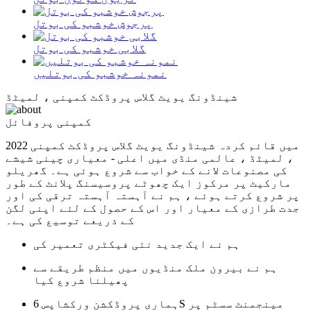
پرجوش خوشبو کی بوتل
گلابی خوشبو کی بوتل
نمونہ خوشبو کی بوتلیں
شینڈونگ یویٹ گلاس پروڈکٹ کمپنی ، لمیٹڈ
کمپنی پروفائل
2022 میں قائم کردہ شینڈونگ یویٹ گلاس پروڈکٹ کمپنی
، لمیٹڈ ، عالمی منڈی میں اعلی - معیاری چینی شیشے
کی مصنوعات لانے کے خواب سے شروع ہوئی ہے۔ گھریلو
مارکیٹ پر مرکوز ایک چھوٹے پروسیسنگ پلانٹ کے طور
پر شروع کرتے ہوئے ، ہم نے آہستہ آہستہ ترقی کی اور
جدت طرازی کے معیار اور اس کے حصول کے لئے اپنی لگن
کے ذریعے توسیع کی ہے۔
ہم نے ایک جدید نئی فیکٹری تعمیر کی
ہم نے بیرون ملک منڈیوں میں منظم طریقے سے
پھیلنا شروع کیا
ہماری پروڈکشن ورکشاپس 6S مینجمنٹ سسٹم پر