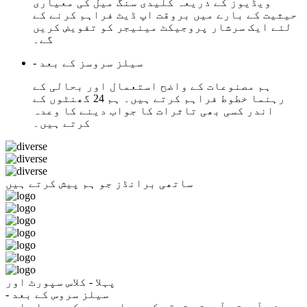
ویڈیوز کے ذریعہ کلیدی سنگ میل کی معیاری
حیثیت کے بارے میں بروقت اپ ڈیٹ فراہم کرنے کے
لئے ایک سرشار پروجیکٹ مینیجر کو تفویض کریں
گے۔
- سیلز سروسز کے بعد
ہم مصنوعات کے واضح استعمال اور بحالی کے
رہنما خطوط فراہم کرتے ہیں۔ ہم 24 گھنٹوں کے
اندر کسی بھی تاثرات کا جواب دینے کا وعدہ
کرتے ہیں۔
ساتھی برانڈز جو ہم پیش کرتے ہیں
پہلا - کلاس سپورٹ اور
- سیلز سروس کے بعد
ہم نے آہستہ آہستہ ترقی کی ہے اور جدت کے معیار اور