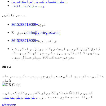
ایک اقتباس کی درخواست کریں
ویب سائٹ کا نقشہ
ہم سے رابطہ کریں
فون:
+8615288713099
admin@yueteglass.com
E - میل:
واٹس ایپ:
+8615288713099
شامل کریں: شویہو ایسٹ روڈ ، یونزہو اسٹریٹ ،
یونچینگ کاؤنٹی ، ہیز سٹی ، شینڈونگ صوبہ کے
مشرقی حصے کے 200 میٹر شمال میں۔
QR کوڈ
عالمی منڈی میں اعلی - معیاری چینی شیشے کی مصنوعات
لانا۔
کاپی رائٹ © شینڈونگ یوٹو گلاس پروڈکٹ کمپنی ،
لمیٹڈ تمام حقوق محفوظ ہیں۔
رازداری کی ترتیب
whatsapp