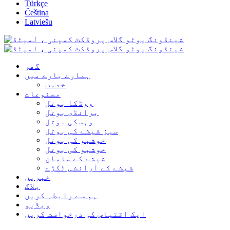
Türkçe
Čeština
Latviešu
گھر
ہمارے بارے میں
خدمت
مصنوعات
ووڈکا بوتل
برانڈی بوتل
وہسکی بوتل
سبز شیشے کی بوتل
خوشبو کی بوتل
خوشبو کی بوتل
شیشے کے سامان
شیشے کے آرائشی ٹکڑے
خبریں
بلاگ
ہم سے رابطہ کریں
ویڈیو
ایک اقتباس کی درخواست کریں