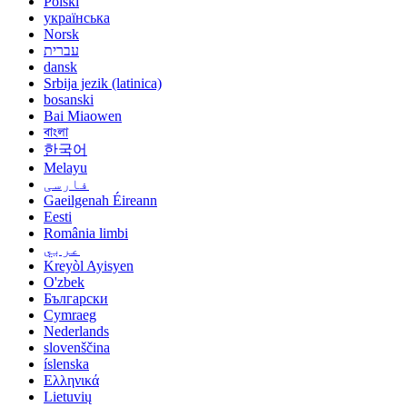
Polski
українська
Norsk
עברית
dansk
Srbija jezik (latinica)
bosanski
Bai Miaowen
বাংলা
한국어
Melayu
فارسی
Gaeilgenah Éireann
Eesti
România limbi
عربي
Kreyòl Ayisyen
O'zbek
Български
Cymraeg
Nederlands
slovenščina
íslenska
Ελληνικά
Lietuvių