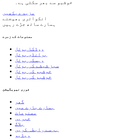
خوشبو سے بھر سکتی ہے۔
مزید دیکھیں
انکوائری بھیجنے
ہمارے ساتھ جڑے رہیں
مصنوعات کے زمرے
ووڈکا بوتل
برانڈی بوتل
وہسکی بوتل
سبز شیشے کی بوتل
خوشبو کی بوتل
خوشبو کی بوتل
فوری نیویگیشن
گھر
ہمارے بارے میں
مصنوعات
خبریں
بلاگ
ہم سے رابطہ کریں
ویڈیو