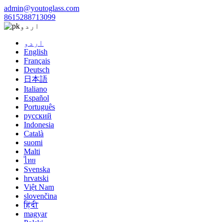
admin@youtoglass.com
8615288713099
اردو
اردو
English
Français
Deutsch
日本語
Italiano
Español
Português
русский
Indonesia
Català
suomi
Malti
ไทย
Svenska
hrvatski
Việt Nam
slovenčina
हिंदी
magyar