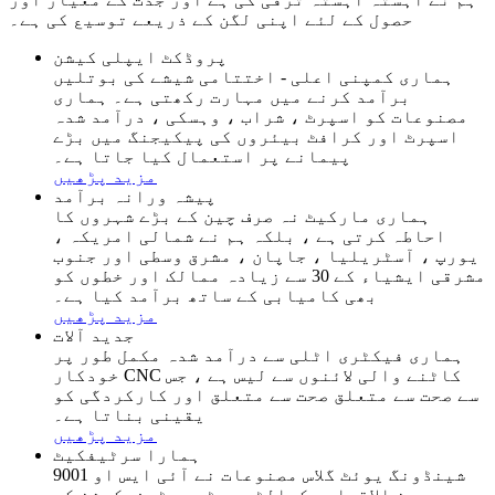
حصول کے لئے اپنی لگن کے ذریعے توسیع کی ہے۔
پروڈکٹ ایپلی کیشن
ہماری کمپنی اعلی - اختتامی شیشے کی بوتلیں
برآمد کرنے میں مہارت رکھتی ہے۔ ہماری
مصنوعات کو اسپرٹ ، شراب ، وہسکی ، درآمد شدہ
اسپرٹ اور کرافٹ بیئروں کی پیکیجنگ میں بڑے
پیمانے پر استعمال کیا جاتا ہے۔
مزید پڑھیں
پیشہ ورانہ برآمد
ہماری مارکیٹ نہ صرف چین کے بڑے شہروں کا
احاطہ کرتی ہے ، بلکہ ہم نے شمالی امریکہ ،
یورپ ، آسٹریلیا ، جاپان ، مشرق وسطی اور جنوب
مشرقی ایشیاء کے 30 سے ​​زیادہ ممالک اور خطوں کو
بھی کامیابی کے ساتھ برآمد کیا ہے۔
مزید پڑھیں
جدید آلات
ہماری فیکٹری اٹلی سے درآمد شدہ مکمل طور پر
خودکار CNC کاٹنے والی لائنوں سے لیس ہے ، جس
سے صحت سے متعلق صحت سے متعلق اور کارکردگی کو
یقینی بناتا ہے۔
مزید پڑھیں
ہمارا سرٹیفکیٹ
شینڈونگ یوئٹ گلاس مصنوعات نے آئی ایس او 9001
بین الاقوامی کوالٹی سسٹم سرٹیفیکیشن کو