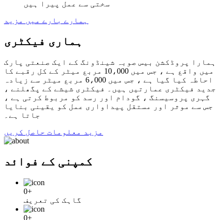
سختی سے عمل پیرا ہیں
ہمارے بارے میں مزید
ہماری فیکٹری
ہمارا پروڈکشن بیس صوبہ شینڈونگ کے ایک صنعتی پارک
میں واقع ہے ، جس میں 10،000 مربع میٹر کے کل رقبے کا
احاطہ کیا گیا ہے ، جس میں 6،000 مربع میٹر سے زیادہ
جدید فیکٹری عمارتیں ہیں۔ فیکٹری شیشے کے پگھلنے ،
گہری پروسیسنگ ، گودام اور رسد کو مربوط کرتی ہے ،
جس سے موثر اور مستقل پیداواری عمل کو یقینی بنایا
جاتا ہے۔
مزید معلومات حاصل کریں
کمپنی کے فوائد
0
+
گاہک کی تعریف
0
+