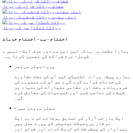
شفاف ووڈکا شراب کی بوتل
اعلی سفید ووڈکا شیشے کی بوتل
ووڈکا کنکال سر کی بوتل
اختتام - سے - اختتام خدمات
ہمارا مقصد یہ ہے کہ لین دین سے دور صرف ایک - نہیں ،
طویل - ٹرم شراکت کی تعمیر کرنا ہے۔
پری - سیلز سروسز
ہماری پیشہ ورانہ تکنیکی ٹیم آپ کو مفت مشاورت
کی خدمات فراہم کرے گی ، جو آپ کے منصوبے کی
ضروریات ، بجٹ اور مقامی معیارات کی بنیاد پر
شیشے کی مناسب قسم اور خصوصیات کی سفارش کرے
گی۔
- سیلز سروسز میں
ایک بار جب آرڈر کی تصدیق ہوجائے تو ، ہم ایک
سرشار پروجیکٹ مینیجر کو پورے عمل میں
پیداوار کی پیشرفت کو ٹریک کرنے اور فوٹو اور